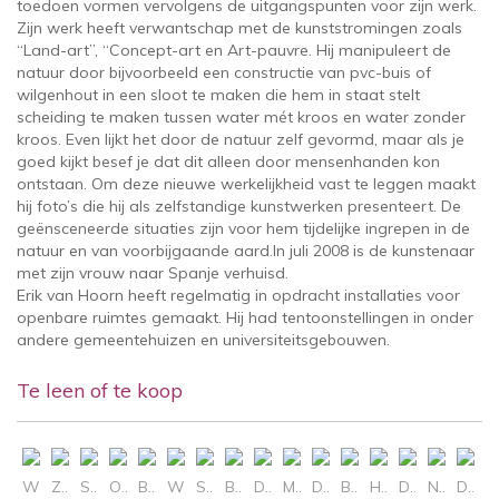
toedoen vormen vervolgens de uitgangspunten voor zijn werk.
Zijn werk heeft verwantschap met de kunststromingen zoals
“Land-art”, “Concept-art en Art-pauvre. Hij manipuleert de
natuur door bijvoorbeeld een constructie van pvc-buis of
wilgenhout in een sloot te maken die hem in staat stelt
scheiding te maken tussen water mét kroos en water zonder
kroos. Even lijkt het door de natuur zelf gevormd, maar als je
goed kijkt besef je dat dit alleen door mensenhanden kon
ontstaan. Om deze nieuwe werkelijkheid vast te leggen maakt
hij foto’s die hij als zelfstandige kunstwerken presenteert. De
geënsceneerde situaties zijn voor hem tijdelijke ingrepen in de
natuur en van voorbijgaande aard.
In juli 2008 is de kunstenaar
met zijn vrouw naar Spanje verhuisd.
Erik van Hoorn heeft regelmatig in opdracht installaties voor
openbare ruimtes gemaakt. Hij had tentoonstellingen in onder
andere gemeentehuizen en universiteitsgebouwen.
Te leen of te koop
WEB
ZONDER TITEL
STOBBE
ORANJE SPEELT
BAKEN
WATERSPIEGELS II
SPINNEWEB IN RODE STRUIK
BAKEN (2)
DEAD END 1
MEANDER 2
DEAD END I
BAKEN
HOUTENS DAGBOEK 2
DEAD END 1
NEW HORIZON II
DRAADPYRAMIDES AAN BOOM