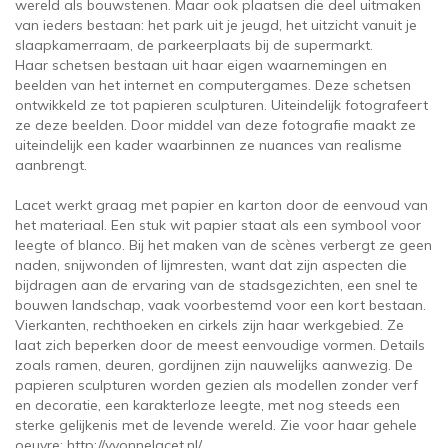
wereld als bouwstenen. Maar ook plaatsen die deel uitmaken
van ieders bestaan: het park uit je jeugd, het uitzicht vanuit je
slaapkamerraam, de parkeerplaats bij de supermarkt.
Haar schetsen bestaan uit haar eigen waarnemingen en
beelden van het internet en computergames. Deze schetsen
ontwikkeld ze tot papieren sculpturen. Uiteindelijk fotografeert
ze deze beelden. Door middel van deze fotografie maakt ze
uiteindelijk een kader waarbinnen ze nuances van realisme
aanbrengt.
Lacet werkt graag met papier en karton door de eenvoud van
het materiaal. Een stuk wit papier staat als een symbool voor
leegte of blanco. Bij het maken van de scènes verbergt ze geen
naden, snijwonden of lijmresten, want dat zijn aspecten die
bijdragen aan de ervaring van de stadsgezichten, een snel te
bouwen landschap, vaak voorbestemd voor een kort bestaan.
Vierkanten, rechthoeken en cirkels zijn haar werkgebied. Ze
laat zich beperken door de meest eenvoudige vormen. Details
zoals ramen, deuren, gordijnen zijn nauwelijks aanwezig. De
papieren sculpturen worden gezien als modellen zonder verf
en decoratie, een karakterloze leegte, met nog steeds een
sterke gelijkenis met de levende wereld. Zie voor haar gehele
oeuvre: http://yvonnelacet.nl/