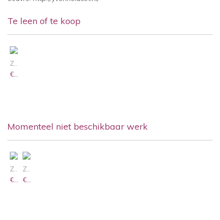
Te leen of te koop
ZONDER TITEL (UIT DE SERIE BOUWPAKKET)
€ 1.100,00 /
€ 13,00
Momenteel niet beschikbaar werk
ZONDER TITEL..
ZOMER MET VLIEGTUIG
€ 1.200,00 /
€ 2.175,00 /
€ 13,00
€ 13,00