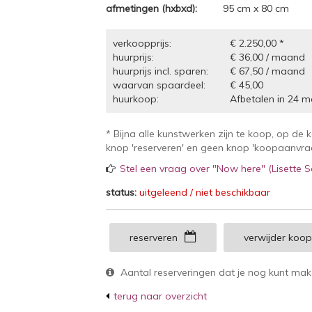
afmetingen (hxbxd):
95 cm x 80 cm
verkoopprijs:
€ 2.250,00 *
huurprijs:
€ 36,00 / maand
huurprijs incl. sparen:
€ 67,50 / maand
waarvan spaardeel:
€ 45,00
huurkoop:
Afbetalen in 24 m
* Bijna alle kunstwerken zijn te koop, op de 
knop 'reserveren' en geen knop 'koopaanvraag
Stel een vraag over "Now here" (Lisette 
status:
uitgeleend / niet beschikbaar
reserveren
verwijder koo
Aantal reserveringen dat je nog kunt ma
terug naar overzicht