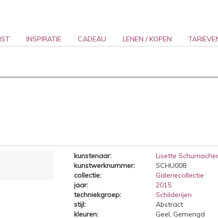
NST
INSPIRATIE
CADEAU
LENEN / KOPEN
TARIEVE
kunstenaar:
Lisette Schumache
kunstwerknummer:
SCHU008
collectie:
Galeriecollectie
jaar:
2015
techniekgroep:
Schilderijen
stijl:
Abstract
kleuren:
Geel, Gemengd