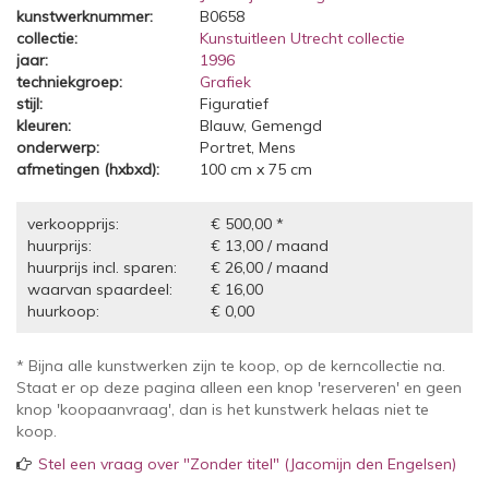
kunstwerknummer:
B0658
collectie:
Kunstuitleen Utrecht collectie
jaar:
1996
techniekgroep:
Grafiek
stijl:
Figuratief
kleuren:
Blauw, Gemengd
onderwerp:
Portret, Mens
afmetingen (hxbxd):
100 cm x 75 cm
verkoopprijs:
€ 500,00 *
huurprijs:
€ 13,00 / maand
huurprijs incl. sparen:
€ 26,00 / maand
waarvan spaardeel:
€ 16,00
huurkoop:
€ 0,00
* Bijna alle kunstwerken zijn te koop, op de kerncollectie na.
Staat er op deze pagina alleen een knop 'reserveren' en geen
knop 'koopaanvraag', dan is het kunstwerk helaas niet te
koop.
Stel een vraag over "Zonder titel" (Jacomijn den Engelsen)