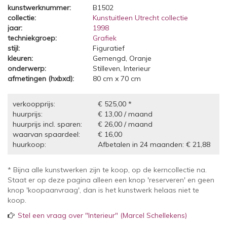
kunstwerknummer:
B1502
collectie:
Kunstuitleen Utrecht collectie
jaar:
1998
techniekgroep:
Grafiek
stijl:
Figuratief
kleuren:
Gemengd, Oranje
onderwerp:
Stilleven, Interieur
afmetingen (hxbxd):
80 cm x 70 cm
verkoopprijs:
€ 525,00 *
huurprijs:
€ 13,00 / maand
huurprijs incl. sparen:
€ 26,00 / maand
waarvan spaardeel:
€ 16,00
huurkoop:
Afbetalen in 24 maanden: € 21,88
* Bijna alle kunstwerken zijn te koop, op de kerncollectie na.
Staat er op deze pagina alleen een knop 'reserveren' en geen
knop 'koopaanvraag', dan is het kunstwerk helaas niet te
koop.
Stel een vraag over "Interieur" (Marcel Schellekens)