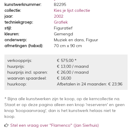
kunstwerknummer:
B2295
collectie:
Kies je lijst collectie
jaar:
2002
techniekgroep:
Grafiek
stijl:
Figuratief
kleuren:
Gemengd
onderwerp:
Muziek en dans, Figuur
afmetingen (hxbxd):
70 cm x 90 cm
verkoopprijs:
€ 575,00 *
huurprijs:
€ 13,00 / maand
huurprijs incl. sparen:
€ 26,00 / maand
waarvan spaardeel:
€ 16,00
huurkoop:
Afbetalen in 24 maanden: € 23,96
* Bijna alle kunstwerken zijn te koop, op de kerncollectie na.
Staat er op deze pagina alleen een knop 'reserveren' en geen
knop 'koopaanvraag', dan is het kunstwerk helaas niet te
koop.
Stel een vraag over "Flamenco" (Jan Sierhuis)