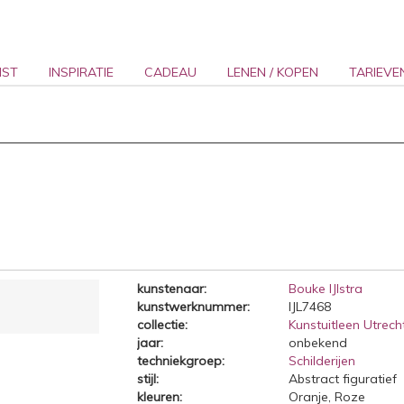
NST
INSPIRATIE
CADEAU
LENEN / KOPEN
TARIEVE
kunstenaar:
Bouke IJlstra
kunstwerknummer:
IJL7468
collectie:
Kunstuitleen Utrecht
jaar:
onbekend
techniekgroep:
Schilderijen
stijl:
Abstract figuratief
kleuren:
Oranje, Roze