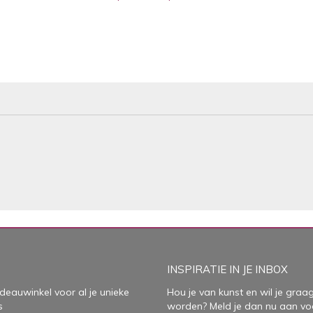
INSPIRATIE IN JE INBOX
deauwinkel voor al je unieke
Hou je van kunst en wil je graag
s
worden? Meld je dan nu aan vo