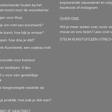
inspirerende
nieuwsbrief
en vol
oorkomende fouten bij het
facebook
of
instagram
.
van kunst voor de woonkamer
ijen voor thuis
OVER ONS
je om met een kunstwerk?
Wil je meer weten over onze vis
missie en ons team? Lees snel v
e kunst, hoe kijk je ernaar?
STEUN KUNSTUITLEEN UTREC
open, hoe doe je dat?
rk-Kunstwerk, een cadeau met
r
oratie voor kantoor
or bedrijven, 5 tips
t u voor een geweldige
k
ls toegevoegde waarde op
 je praktijk, hoe pak je dat aan
?
ND JE VAN ONS?