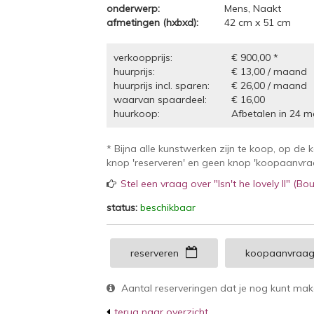
onderwerp:
Mens, Naakt
afmetingen (hxbxd):
42 cm x 51 cm
verkoopprijs:
€ 900,00 *
huurprijs:
€ 13,00 / maand
huurprijs incl. sparen:
€ 26,00 / maand
waarvan spaardeel:
€ 16,00
huurkoop:
Afbetalen in 24 m
* Bijna alle kunstwerken zijn te koop, op de 
knop 'reserveren' en geen knop 'koopaanvraag
Stel een vraag over "Isn't he lovely II" (Bou
status:
beschikbaar
reserveren
koopaanvraa
Aantal reserveringen dat je nog kunt ma
terug naar overzicht