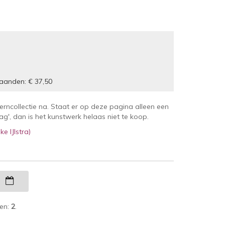
aanden: € 37,50
kerncollectie na. Staat er op deze pagina alleen een
', dan is het kunstwerk helaas niet te koop.
ke IJlstra)
g
ken:
2
.