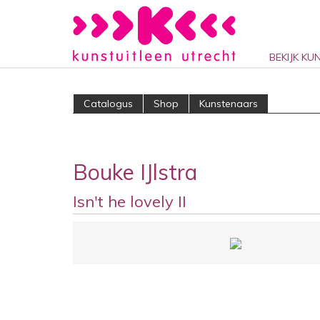
BEKIJK KU
Catalogus
Shop
Kunstenaars
Bouke IJlstra
Isn't he lovely II