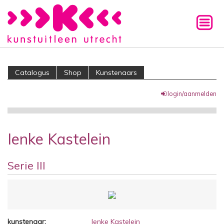
Catalogus
Shop
Kunstenaars
login/aanmelden
Ienke Kastelein
Serie III
kunstenaar:
Ienke Kastelein