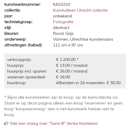
kunstwerknummer:
KAS5310
collectie:
Kunstuitleen Utrecht collectie
jaar:
onbekend
techniekgroep:
Fotografie
stijl:
Abstract
kleuren:
Rood, Grijs
onderwerp:
Vormen, Utrechtse kunstenaars
afmetingen (hxbxd):
111 cm x 97 cm
verkoopprijs:
€ 1.200,00 *
huurprijs:
€ 13,00 / maand
huurprijs incl. sparen:
€ 26,00 / maand
waarvan spaardeel:
€ 16,00
huurkoop:
Afbetalen in 24 maanden: € 50,00
* Bijna alle kunstwerken zijn te koop, op de kerncollectie na.
Staat er op deze pagina alleen een knop 'reserveren' en geen
knop 'koopaanvraag', dan is het kunstwerk helaas niet te
koop.
Stel een vraag over "Serie III" (Ienke Kastelein)