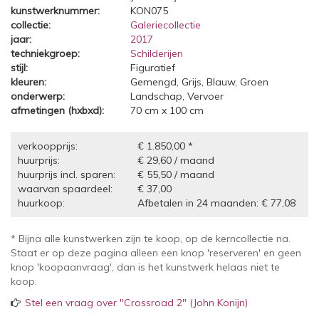
kunstwerknummer:
KON075
collectie:
Galeriecollectie
jaar:
2017
techniekgroep:
Schilderijen
stijl:
Figuratief
kleuren:
Gemengd, Grijs, Blauw, Groen
onderwerp:
Landschap, Vervoer
afmetingen (hxbxd):
70 cm x 100 cm
verkoopprijs:
€ 1.850,00 *
huurprijs:
€ 29,60 / maand
huurprijs incl. sparen:
€ 55,50 / maand
waarvan spaardeel:
€ 37,00
huurkoop:
Afbetalen in 24 maanden: € 77,08
* Bijna alle kunstwerken zijn te koop, op de kerncollectie na.
Staat er op deze pagina alleen een knop 'reserveren' en geen
knop 'koopaanvraag', dan is het kunstwerk helaas niet te
koop.
Stel een vraag over "Crossroad 2" (John Konijn)