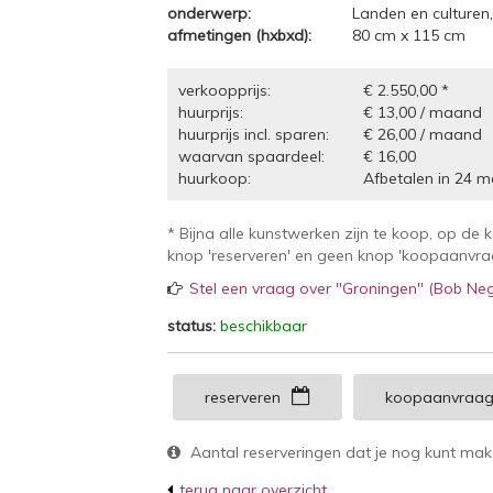
onderwerp:
Landen en culturen
afmetingen (hxbxd):
80 cm x 115 cm
verkoopprijs:
€ 2.550,00 *
huurprijs:
€ 13,00 / maand
huurprijs incl. sparen:
€ 26,00 / maand
waarvan spaardeel:
€ 16,00
huurkoop:
Afbetalen in 24 
* Bijna alle kunstwerken zijn te koop, op de 
knop 'reserveren' en geen knop 'koopaanvraag
Stel een vraag over "Groningen" (Bob Neg
status:
beschikbaar
reserveren
koopaanvraa
Aantal reserveringen dat je nog kunt ma
terug naar overzicht