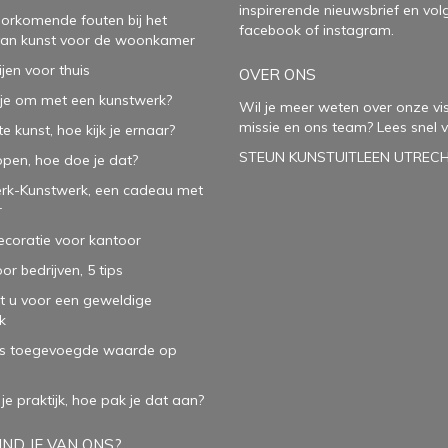
inspirerende
nieuwsbrief
en vol
oorkomende fouten bij het
facebook
of
instagram
.
van kunst voor de woonkamer
ijen voor thuis
OVER ONS
je om met een kunstwerk?
Wil je meer weten over onze vis
missie en ons team? Lees snel v
e kunst, hoe kijk je ernaar?
STEUN KUNSTUITLEEN UTREC
open, hoe doe je dat?
rk-Kunstwerk, een cadeau met
r
oratie voor kantoor
or bedrijven, 5 tips
t u voor een geweldige
k
ls toegevoegde waarde op
 je praktijk, hoe pak je dat aan
?
ND JE VAN ONS?