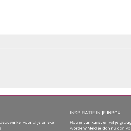
INSPIRATIE IN JE INBOX
deauwinkel voor al je unieke
Hou je van kunst en wil je graag
s
worden? Meld je dan nu aan vo