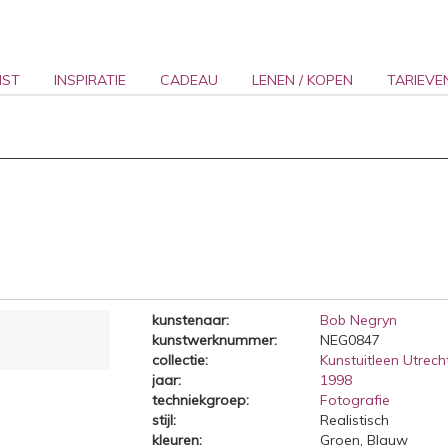
NST
INSPIRATIE
CADEAU
LENEN / KOPEN
TARIEVE
kunstenaar:
Bob Negryn
kunstwerknummer:
NEG0847
collectie:
Kunstuitleen Utrecht
jaar:
1998
techniekgroep:
Fotografie
stijl:
Realistisch
kleuren:
Groen, Blauw