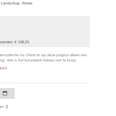
, Landschap, Water
maanden: € 106,25
kerncollectie na. Staat er op deze pagina alleen een
', dan is het kunstwerk helaas niet te koop.
ryn)
g
ken:
2
.