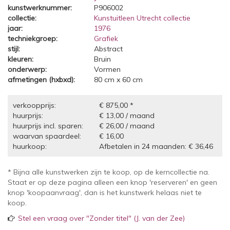
kunstwerknummer:
P906002
collectie:
Kunstuitleen Utrecht collectie
jaar:
1976
techniekgroep:
Grafiek
stijl:
Abstract
kleuren:
Bruin
onderwerp:
Vormen
afmetingen (hxbxd):
80 cm x 60 cm
verkoopprijs:
€ 875,00 *
huurprijs:
€ 13,00 / maand
huurprijs incl. sparen:
€ 26,00 / maand
waarvan spaardeel:
€ 16,00
huurkoop:
Afbetalen in 24 maanden: € 36,46
* Bijna alle kunstwerken zijn te koop, op de kerncollectie na.
Staat er op deze pagina alleen een knop 'reserveren' en geen
knop 'koopaanvraag', dan is het kunstwerk helaas niet te
koop.
Stel een vraag over "Zonder titel" (J. van der Zee)