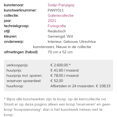
kunstenaar:
Satijn Panyigay
kunstwerknummer:
PANY011
collectie:
Galeriecollectie
jaar:
2021
techniekgroep:
Fotografie
stijl:
Realistisch
kleuren:
Gemengd, Wit
onderwerp:
Interieur, Gebouw, Utrechtse
kunstenaars, Nieuw in de collectie
afmetingen (hxbxd):
70 cm x 52 cm
verkoopprijs:
€ 2.600,00 *
huurprijs:
€ 41,60 / maand
huurprijs incl. sparen:
€ 78,00 / maand
waarvan spaardeel:
€ 52,00
huurkoop:
Afbetalen in 24 maanden: € 108,33
* Bijna alle kunstwerken zijn te koop, op de kerncollectie na.
Staat er op deze pagina alleen een knop 'reserveren' en geen
knop 'koopaanvraag', dan is het kunstwerk helaas niet te
koop.