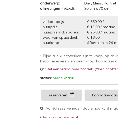
onderwerp:
Dier, Mens, Portret
afmetingen (hxbxd):
90 cm x 70 cm
verkoopprijs:
€ 550,00 *
huurprijs:
€ 13,00 / maand
huurprijs incl. sparen:
€ 26,00 / maand
waarvan spaardeel:
€ 16,00
huurkoop:
Afbetalen in 24 m
* Bijna alle kunstwerken zijn te koop, op de 
knop 'reserveren' en geen knop 'koopaanvraag
Stel een vraag over "Zadel" (Yke Schotte
status:
beschikbaar
reserveren
koopaanvraa
Aantal reserveringen dat je nog kunt ma
terug naar overzicht