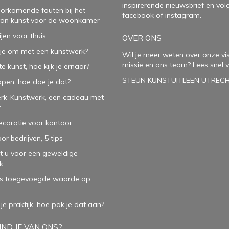
inspirerende
nieuwsbrief
en vol
oorkomende fouten bij het
facebook
of
instagram
.
van kunst voor de woonkamer
ijen voor thuis
OVER ONS
je om met een kunstwerk?
Wil je meer weten over onze vis
missie en ons team? Lees snel v
e kunst, hoe kijk je ernaar?
STEUN KUNSTUITLEEN UTREC
open, hoe doe je dat?
rk-Kunstwerk, een cadeau met
r
oratie voor kantoor
or bedrijven, 5 tips
t u voor een geweldige
k
ls toegevoegde waarde op
 je praktijk, hoe pak je dat aan
?
ND JE VAN ONS?