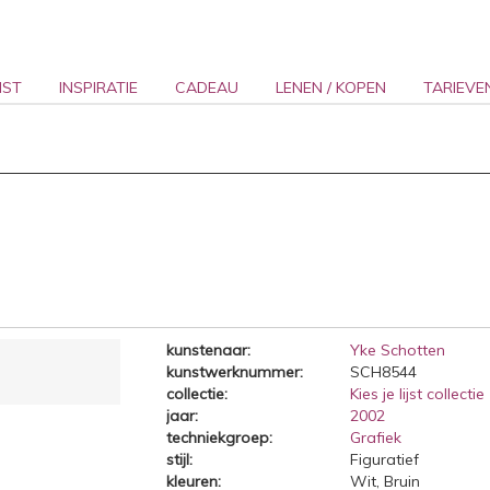
NST
INSPIRATIE
CADEAU
LENEN / KOPEN
TARIEVE
kunstenaar:
Yke Schotten
kunstwerknummer:
SCH8544
collectie:
Kies je lijst collectie
jaar:
2002
techniekgroep:
Grafiek
stijl:
Figuratief
kleuren:
Wit, Bruin