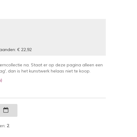
aanden: € 22,92
kerncollectie na. Staat er op deze pagina alleen een
', dan is het kunstwerk helaas niet te koop.
n)
g
ken:
2
.