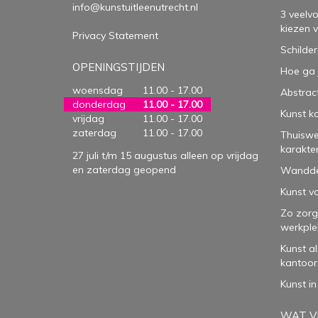
info@kunstuitleenutrecht.nl
3 veelv
kiezen 
Privacy Statement
Schilder
OPENINGSTIJDEN
Hoe ga 
woensdag
11.00 - 17.00
Abstract
donderdag
11.00 - 17.00
Kunst k
vrijdag
11.00 - 17.00
zaterdag
11.00 - 17.00
Thuiswe
karakte
27 juli t/m 15 augustus alleen op vrijdag
en zaterdag geopend
Wanddec
Kunst vo
Zo zorg
werkple
Kunst a
kantoor
Kunst in
WAT VI