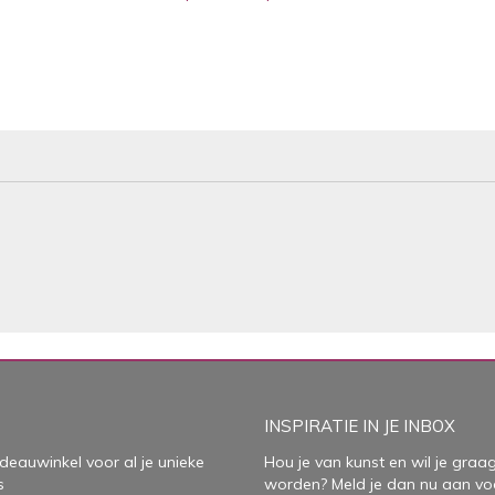
INSPIRATIE IN JE INBOX
deauwinkel voor al je unieke
Hou je van kunst en wil je graag
s
worden? Meld je dan nu aan vo