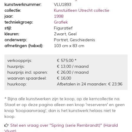
kunstwerknummer:
VLU1893
collectie:
Kunstuitleen Utrecht collectie
jaar:
1998
techniekgroep:
Grafiek
stijl:
Figuratief
kleuren:
Zwart, Geel
onderwerp:
Portret, Geschiedenis
afmetingen (hxbxd):
103 cm x 83 cm
verkoopprijs:
€ 575,00 *
huurprijs:
€ 13,00 / maand
huurprijs incl. sparen:
€ 26,00 / maand
waarvan spaardeel:
€ 16,00
huurkoop:
Afbetalen in 24 maanden: € 23,96
* Bijna alle kunstwerken zijn te koop, op de kerncollectie na.
Staat er op deze pagina alleen een knop 'reserveren' en geen
knop 'koopaanvraag', dan is het kunstwerk helaas niet te
koop.
Stel een vraag over "Spring (serie Rembrandt)" (Harald
Vlugt)