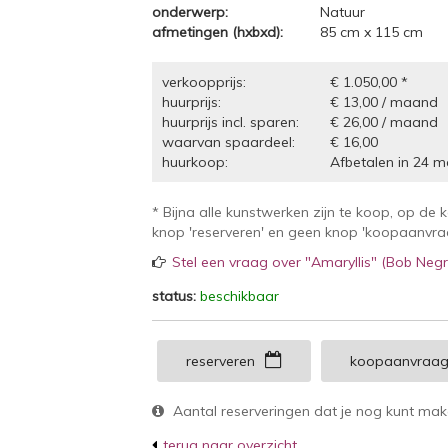
onderwerp:
Natuur
afmetingen (hxbxd):
85 cm x 115 cm
verkoopprijs:
€ 1.050,00 *
huurprijs:
€ 13,00 / maand
huurprijs incl. sparen:
€ 26,00 / maand
waarvan spaardeel:
€ 16,00
huurkoop:
Afbetalen in 24 m
* Bijna alle kunstwerken zijn te koop, op de 
knop 'reserveren' en geen knop 'koopaanvraag
Stel een vraag over "Amaryllis" (Bob Negr
status:
beschikbaar
reserveren
koopaanvraa
Aantal reserveringen dat je nog kunt ma
terug naar overzicht