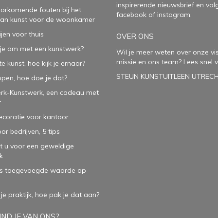
inspirerende
nieuwsbrief
en vol
oorkomende fouten bij het
facebook
of
instagram
.
van kunst voor de woonkamer
ijen voor thuis
OVER ONS
je om met een kunstwerk?
Wil je meer weten over onze vis
missie en ons team? Lees snel v
e kunst, hoe kijk je ernaar?
STEUN KUNSTUITLEEN UTREC
open, hoe doe je dat?
rk-Kunstwerk, een cadeau met
r
oratie voor kantoor
or bedrijven, 5 tips
t u voor een geweldige
k
ls toegevoegde waarde op
 je praktijk, hoe pak je dat aan
?
ND JE VAN ONS?