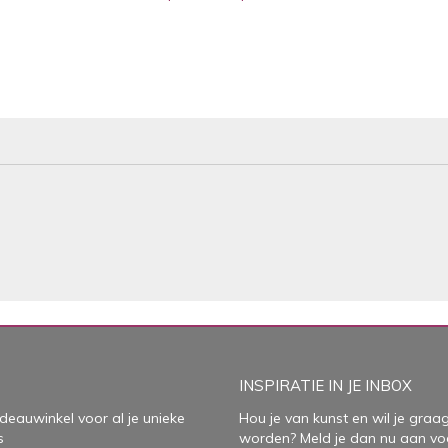
INSPIRATIE IN JE INBOX
deauwinkel voor al je unieke
Hou je van kunst en wil je graag
s
worden? Meld je dan nu aan vo