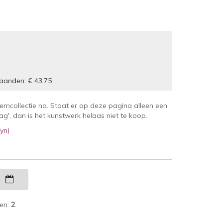
aanden: € 43,75
kerncollectie na. Staat er op deze pagina alleen een
', dan is het kunstwerk helaas niet te koop.
yn)
g
ken:
2
.