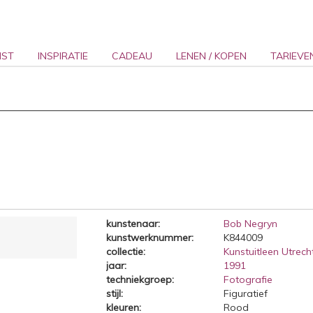
NST
INSPIRATIE
CADEAU
LENEN / KOPEN
TARIEVE
kunstenaar:
Bob Negryn
kunstwerknummer:
K844009
collectie:
Kunstuitleen Utrecht
jaar:
1991
techniekgroep:
Fotografie
stijl:
Figuratief
kleuren:
Rood