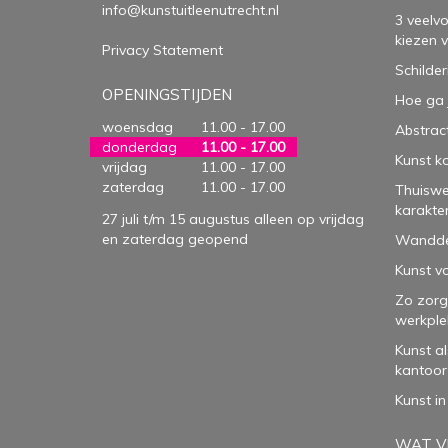
info@kunstuitleenutrecht.nl
3 veelv
kiezen 
Privacy Statement
Schilder
OPENINGSTIJDEN
Hoe ga 
woensdag
11.00 - 17.00
Abstract
donderdag
11.00 - 17.00
Kunst k
vrijdag
11.00 - 17.00
zaterdag
11.00 - 17.00
Thuiswe
karakte
27 juli t/m 15 augustus alleen op vrijdag
en zaterdag geopend
Wanddec
Kunst vo
Zo zorg
werkple
Kunst a
kantoor
Kunst in
WAT VI