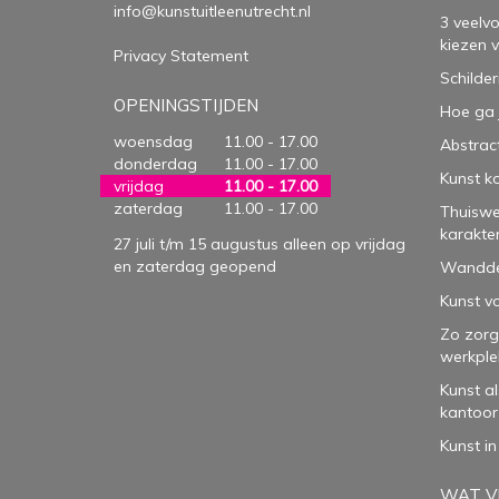
info@kunstuitleenutrecht.nl
3 veelv
kiezen 
Privacy Statement
Schilder
OPENINGSTIJDEN
Hoe ga 
woensdag
11.00 - 17.00
Abstract
donderdag
11.00 - 17.00
Kunst k
vrijdag
11.00 - 17.00
zaterdag
11.00 - 17.00
Thuiswe
karakte
27 juli t/m 15 augustus alleen op vrijdag
en zaterdag geopend
Wanddec
Kunst vo
Zo zorg
werkple
Kunst a
kantoor
Kunst in
WAT VI