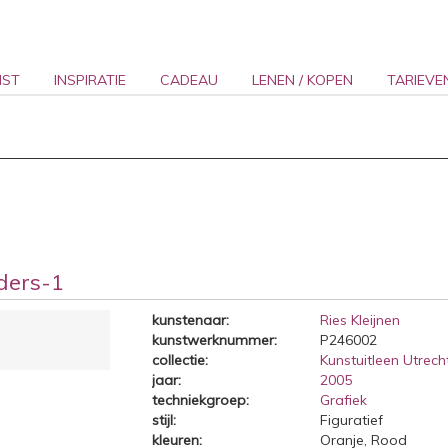
NST
INSPIRATIE
CADEAU
LENEN / KOPEN
TARIEVE
ders-1
kunstenaar:
Ries Kleijnen
kunstwerknummer:
P246002
collectie:
Kunstuitleen Utrecht
jaar:
2005
techniekgroep:
Grafiek
stijl:
Figuratief
kleuren:
Oranje, Rood