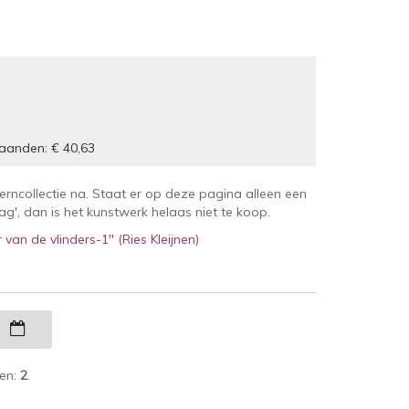
aanden: € 40,63
kerncollectie na. Staat er op deze pagina alleen een
', dan is het kunstwerk helaas niet te koop.
van de vlinders-1" (Ries Kleijnen)
g
ken:
2
.