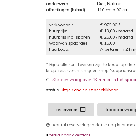
onderwerp:
Dier, Natuur
afmetingen (hxbxd):
110 cm x 90 cm
verkoopprijs:
€ 975,00 *
huurprijs:
€ 13,00 / maand
huurprijs incl. sparen:
€ 26,00 / maand
waarvan spaardeel:
€ 16,00
huurkoop:
Afbetalen in 24 m
* Bijna alle kunstwerken zijn te koop, op de 
knop 'reserveren' en geen knop 'koopaanvraag
Stel een vraag over "Klimmen in het spoor 
status:
uitgeleend / niet beschikbaar
reserveren
koopaanvraa
Aantal reserveringen dat je nog kunt ma
terug naar overzicht