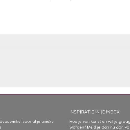
INSPIRATIE IN JE INBOX
deauwinkel voor al je unieke
Hou je van kunst en wil je graag
s
worden? Meld je dan nu aan vo