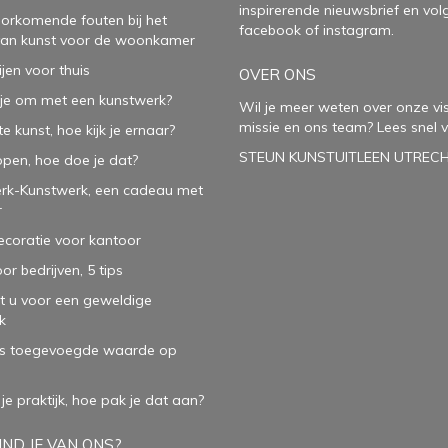
inspirerende
nieuwsbrief
en vol
oorkomende fouten bij het
facebook
of
instagram
.
van kunst voor de woonkamer
ijen voor thuis
OVER ONS
je om met een kunstwerk?
Wil je meer weten over onze vis
missie en ons team? Lees snel v
e kunst, hoe kijk je ernaar?
STEUN KUNSTUITLEEN UTREC
open, hoe doe je dat?
rk-Kunstwerk, een cadeau met
r
oratie voor kantoor
or bedrijven, 5 tips
t u voor een geweldige
k
ls toegevoegde waarde op
 je praktijk, hoe pak je dat aan
?
ND JE VAN ONS?