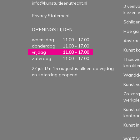
info@kunstuitleenutrecht.nl
3 veelv
kiezen 
Privacy Statement
Schilder
OPENINGSTIJDEN
Hoe ga 
woensdag
11.00 - 17.00
Abstract
donderdag
11.00 - 17.00
Kunst k
vrijdag
11.00 - 17.00
zaterdag
11.00 - 17.00
Thuiswe
karakte
27 juli t/m 15 augustus alleen op vrijdag
en zaterdag geopend
Wanddec
Kunst vo
Zo zorg
werkple
Kunst a
kantoor
Kunst in
WAT VI