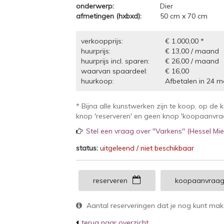
onderwerp:
Dier
afmetingen (hxbxd):
50 cm x 70 cm
verkoopprijs:
€ 1.000,00 *
huurprijs:
€ 13,00 / maand
huurprijs incl. sparen:
€ 26,00 / maand
waarvan spaardeel:
€ 16,00
huurkoop:
Afbetalen in 24 m
* Bijna alle kunstwerken zijn te koop, op de 
knop 'reserveren' en geen knop 'koopaanvraag
Stel een vraag over "Varkens" (Hessel M
status:
uitgeleend / niet beschikbaar
reserveren
koopaanvraa
Aantal reserveringen dat je nog kunt ma
terug naar overzicht