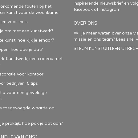
inspirerende
nieuwsbrief
en vol
oorkomende fouten bij het
facebook
of
instagram
.
van kunst voor de woonkamer
ijen voor thuis
OVER ONS
je om met een kunstwerk?
Wil je meer weten over onze vis
missie en ons team? Lees snel v
e kunst, hoe kijk je ernaar?
STEUN KUNSTUITLEEN UTREC
open, hoe doe je dat?
rk-Kunstwerk, een cadeau met
r
oratie voor kantoor
or bedrijven, 5 tips
t u voor een geweldige
k
ls toegevoegde waarde op
 je praktijk, hoe pak je dat aan
?
ND JE VAN ONS?