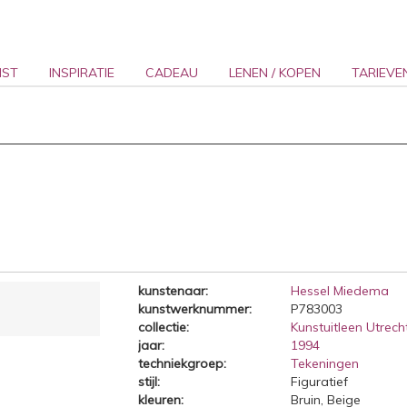
NST
INSPIRATIE
CADEAU
LENEN / KOPEN
TARIEVE
kunstenaar:
Hessel Miedema
kunstwerknummer:
P783003
collectie:
Kunstuitleen Utrecht
jaar:
1994
techniekgroep:
Tekeningen
stijl:
Figuratief
kleuren:
Bruin, Beige