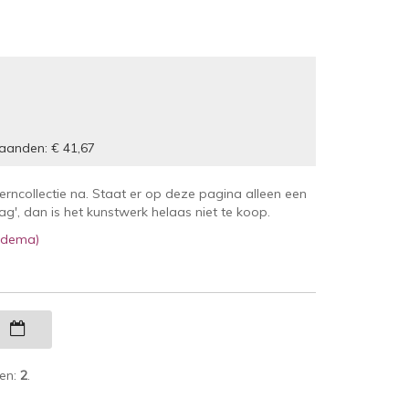
aanden: € 41,67
kerncollectie na. Staat er op deze pagina alleen een
', dan is het kunstwerk helaas niet te koop.
iedema)
g
ken:
2
.