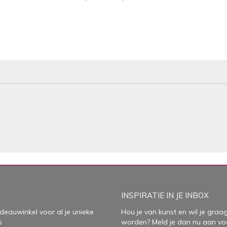
INSPIRATIE IN JE INBOX
deauwinkel voor al je unieke
Hou je van kunst en wil je graag
s
worden? Meld je dan nu aan vo