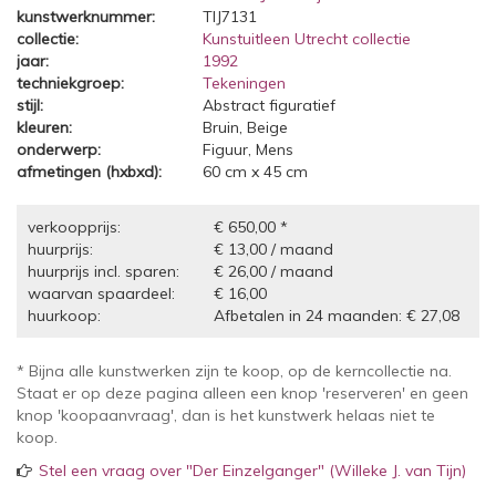
kunstwerknummer:
TIJ7131
collectie:
Kunstuitleen Utrecht collectie
jaar:
1992
techniekgroep:
Tekeningen
stijl:
Abstract figuratief
kleuren:
Bruin, Beige
onderwerp:
Figuur, Mens
afmetingen (hxbxd):
60 cm x 45 cm
verkoopprijs:
€ 650,00 *
huurprijs:
€ 13,00 / maand
huurprijs incl. sparen:
€ 26,00 / maand
waarvan spaardeel:
€ 16,00
huurkoop:
Afbetalen in 24 maanden: € 27,08
* Bijna alle kunstwerken zijn te koop, op de kerncollectie na.
Staat er op deze pagina alleen een knop 'reserveren' en geen
knop 'koopaanvraag', dan is het kunstwerk helaas niet te
koop.
Stel een vraag over "Der Einzelganger" (Willeke J. van Tijn)